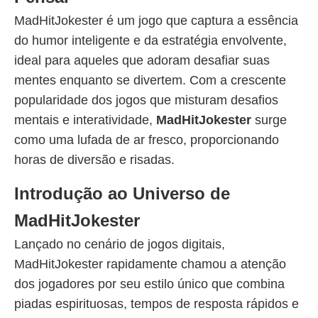
MadHitJokester é um jogo que captura a essência
do humor inteligente e da estratégia envolvente,
ideal para aqueles que adoram desafiar suas
mentes enquanto se divertem. Com a crescente
popularidade dos jogos que misturam desafios
mentais e interatividade,
MadHitJokester
surge
como uma lufada de ar fresco, proporcionando
horas de diversão e risadas.
Introdução ao Universo de
MadHitJokester
Lançado no cenário de jogos digitais,
MadHitJokester rapidamente chamou a atenção
dos jogadores por seu estilo único que combina
piadas espirituosas, tempos de resposta rápidos e