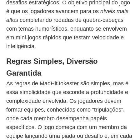
desafios estratégicos. O objetivo principal do jogo
é que os jogadores avancem para os
níveis mais
altos
completando rodadas de quebra-cabeças
com temas humorísticos, enquanto se envolvem
em mini-jogos rápidos que testam velocidade e
inteligência.
Regras Simples, Diversão
Garantida
As regras de MadHitJokester são simples, mas é
essa simplicidade que esconde a profundidade e
complexidade envolvida. Os jogadores devem
formar equipes, conhecidas como "tripulações",
onde cada membro desempenha papéis
específicos. O jogo começa com um membro da
equipe lançando uma piada ou desafio e, em cada