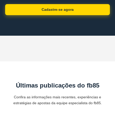
Cadastre-se agora
Últimas publicações do fb85
Confira as informações mais recentes, experiências e
estratégias de apostas da equipe especialista do fb85.