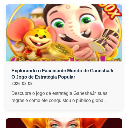
Explorando o Fascinante Mundo de GaneshaJr:
O Jogo de Estratégia Popular
2026-02-09
Descubra o jogo de estratégia GaneshaJr, suas
regras e como ele conquistou o público global.