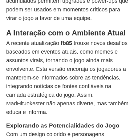
acumulados permitem upgrades e power-ups que
podem ser usados em momentos críticos para
virar o jogo a favor de uma equipe.
A Interação com o Ambiente Atual
A recente atualização
fb85
trouxe novos desafios
baseados em eventos atuais, como memes e
assuntos virais, tornando o jogo ainda mais
envolvente. Esta versão encoraja os jogadores a
manterem-se informados sobre as tendências,
integrando notícias de fontes confiáveis na
camada estratégica do jogo. Assim,
MadHitJokester não apenas diverte, mas também
educa e informa.
Explorando as Potencialidades do Jogo
Com um design colorido e personagens