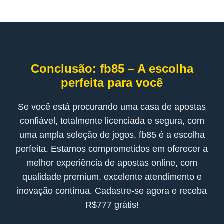
Conclusão: fb85 – A escolha
perfeita para você
Se você está procurando uma casa de apostas
confiável, totalmente licenciada e segura, com
uma ampla seleção de jogos, fb85 é a escolha
perfeita. Estamos comprometidos em oferecer a
melhor experiência de apostas online, com
qualidade premium, excelente atendimento e
inovação contínua. Cadastre-se agora e receba
R$777 grátis!