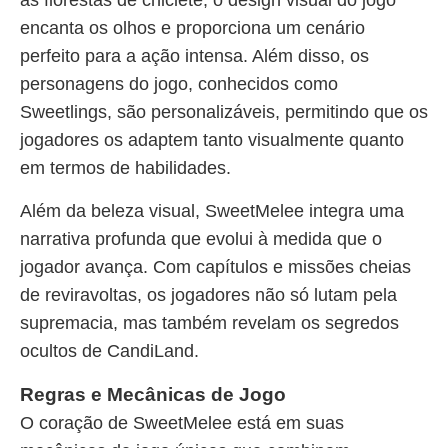
às florestas de chiclete, o design visual do jogo
encanta os olhos e proporciona um cenário
perfeito para a ação intensa. Além disso, os
personagens do jogo, conhecidos como
Sweetlings, são personalizáveis, permitindo que os
jogadores os adaptem tanto visualmente quanto
em termos de habilidades.
Além da beleza visual, SweetMelee integra uma
narrativa profunda que evolui à medida que o
jogador avança. Com capítulos e missões cheias
de reviravoltas, os jogadores não só lutam pela
supremacia, mas também revelam os segredos
ocultos de CandiLand.
Regras e Mecânicas de Jogo
O coração de SweetMelee está em suas