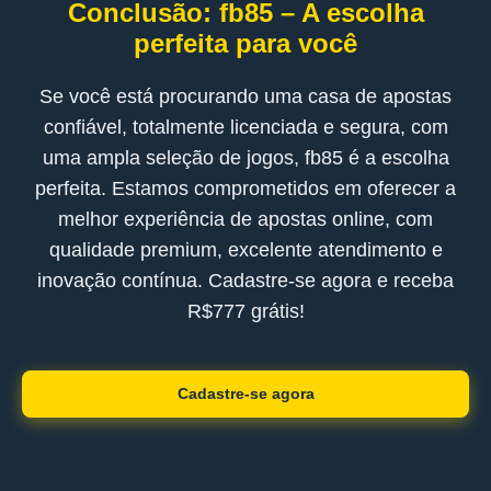
Conclusão: fb85 – A escolha
perfeita para você
Se você está procurando uma casa de apostas
confiável, totalmente licenciada e segura, com
uma ampla seleção de jogos, fb85 é a escolha
perfeita. Estamos comprometidos em oferecer a
melhor experiência de apostas online, com
qualidade premium, excelente atendimento e
inovação contínua. Cadastre-se agora e receba
R$777 grátis!
Cadastre-se agora