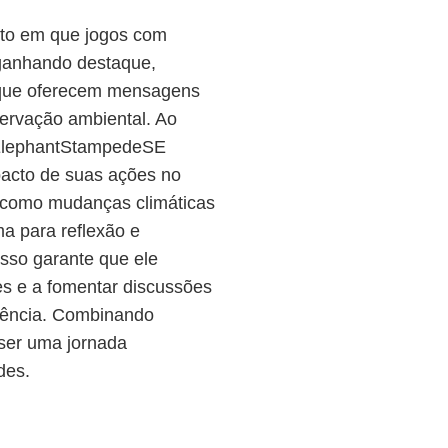
o em que jogos com
 ganhando destaque,
s que oferecem mensagens
servação ambiental. Ao
, ElephantStampedeSE
pacto de suas ações no
, como mudanças climáticas
a para reflexão e
Isso garante que ele
es e a fomentar discussões
stência. Combinando
ser uma jornada
des.