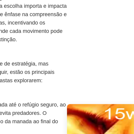
a escolha importa e impacta
nde ênfase na compreensão e
s, incentivando os
onde cada movimento pode
xtinção.
 de estratégia, mas
ir, estão os principais
iastas explorarem:
ada até o refúgio seguro, ao
vita predadores. O
o da manada ao final do