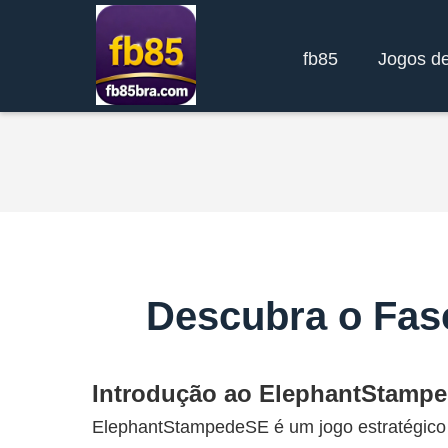
fb85
Jogos d
Descubra o Fas
Introdução ao ElephantStamp
ElephantStampedeSE é um jogo estratégico