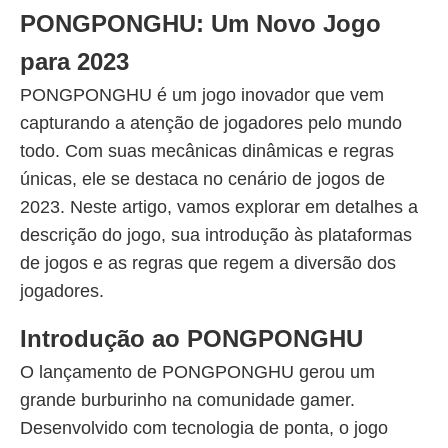
PONGPONGHU: Um Novo Jogo
para 2023
PONGPONGHU é um jogo inovador que vem
capturando a atenção de jogadores pelo mundo
todo. Com suas mecânicas dinâmicas e regras
únicas, ele se destaca no cenário de jogos de
2023. Neste artigo, vamos explorar em detalhes a
descrição do jogo, sua introdução às plataformas
de jogos e as regras que regem a diversão dos
jogadores.
Introdução ao PONGPONGHU
O lançamento de PONGPONGHU gerou um
grande burburinho na comunidade gamer.
Desenvolvido com tecnologia de ponta, o jogo