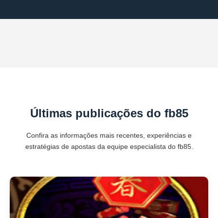
Últimas publicações do fb85
Confira as informações mais recentes, experiências e
estratégias de apostas da equipe especialista do fb85.