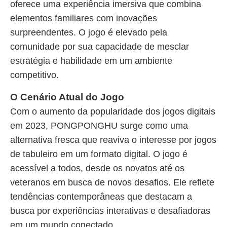
oferece uma experiência imersiva que combina
elementos familiares com inovações
surpreendentes. O jogo é elevado pela
comunidade por sua capacidade de mesclar
estratégia e habilidade em um ambiente
competitivo.
O Cenário Atual do Jogo
Com o aumento da popularidade dos jogos digitais
em 2023, PONGPONGHU surge como uma
alternativa fresca que reaviva o interesse por jogos
de tabuleiro em um formato digital. O jogo é
acessível a todos, desde os novatos até os
veteranos em busca de novos desafios. Ele reflete
tendências contemporâneas que destacam a
busca por experiências interativas e desafiadoras
em um mundo conectado.