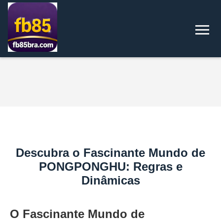
Descubra o Fascinante Mundo de
PONGPONGHU: Regras e
Dinâmicas
O Fascinante Mundo de