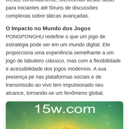
para iniciantes até fóruns de discussões
complexas sobre táticas avançadas.
O Impacto no Mundo dos Jogos
PONGPONGHU redefine o que um jogo de
estratégia pode ser em um mundo digital. Ele
proporciona uma experiência semelhante a um
jogo de tabuleiro clássico, mas com a flexibilidade
e acessibilidade dos jogos modernos. A sua
presença pe nas plataformas sociais e de
transmissão ao vivo tem impulsionado seu
alcance, tornando-se um fenômeno global.