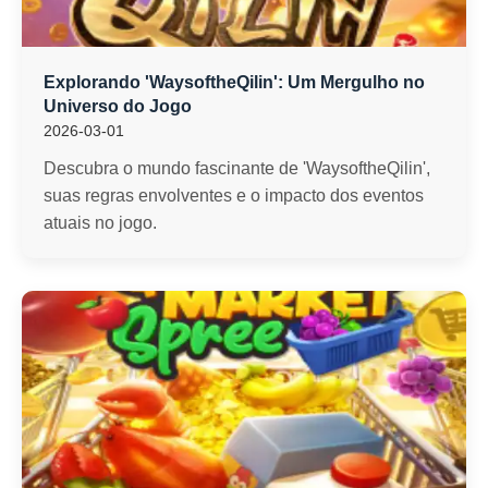
Explorando 'WaysoftheQilin': Um Mergulho no
Universo do Jogo
2026-03-01
Descubra o mundo fascinante de 'WaysoftheQilin',
suas regras envolventes e o impacto dos eventos
atuais no jogo.