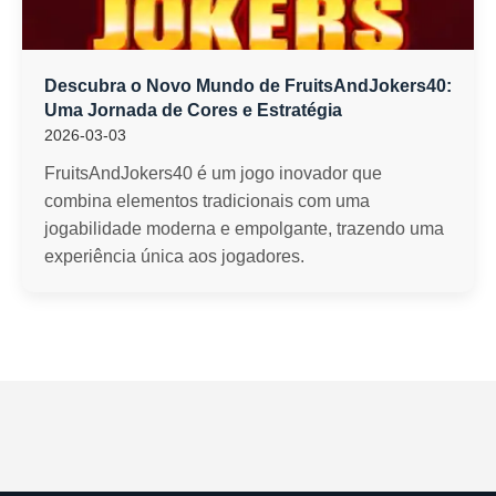
Descubra o Novo Mundo de FruitsAndJokers40:
Uma Jornada de Cores e Estratégia
2026-03-03
FruitsAndJokers40 é um jogo inovador que
combina elementos tradicionais com uma
jogabilidade moderna e empolgante, trazendo uma
experiência única aos jogadores.