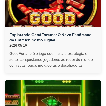
Explorando GoodFortune: O Novo Fenômeno
do Entretenimento Digital
2026-05-10
GoodFortune é o jogo que mistura estratégia e
sorte, conquistando jogadores ao redor do mundo
com suas regras inovadoras e desafiadoras.