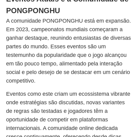
PONGPONGHU
A comunidade PONGPONGHU está em expansão.
Em 2023, campeonatos mundiais começaram a
ganhar destaque, reunindo entusiastas de diversas
partes do mundo. Esses eventos são um
testemunho da popularidade que o jogo alcançou
em tão pouco tempo, alimentado pela interação
social e pelo desejo de se destacar em um cenário
competitivo.
Eventos como este criam um ecossistema vibrante
onde estratégias são discutidas, novas variantes
de regras são testadas e jogadores têm a
oportunidade de competir em plataformas
internacionais. A comunidade online dedicada
cresce continuamente, oferecendo desde dicas