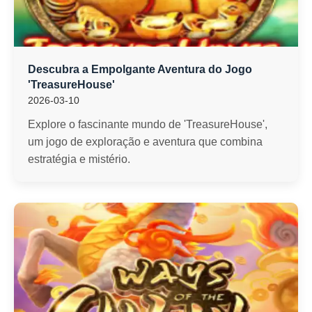
Descubra a Empolgante Aventura do Jogo
'TreasureHouse'
2026-03-10
Explore o fascinante mundo de 'TreasureHouse',
um jogo de exploração e aventura que combina
estratégia e mistério.