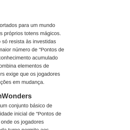
portados para um mundo
s próprios totens mágicos.
 só resista às investidas
maior número de "Pontos de
o conhecimento acumulado
combina elementos de
rs exige que os jogadores
uações em mudança.
emWonders
e um conjunto básico de
dade inicial de "Pontos de
, onde os jogadores