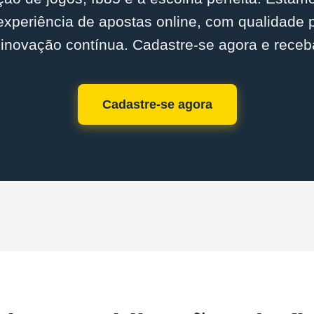
experiência de apostas online, com qualidade
inovação contínua. Cadastre-se agora e receb
Cadastre-se agora