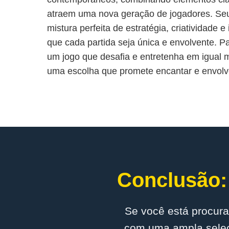
atraem uma nova geração de jogadores. Seu
mistura perfeita de estratégia, criatividade e
que cada partida seja única e envolvente. 
um jogo que desafia e entretenha em igual
uma escolha que promete encantar e envolv
Conclusão: 
Se você está procura
com uma ampla seleç