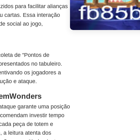
dos para facilitar alianças
u cartas. Essa interação
e social ao jogo,
oleta de "Pontos de
presentados no tabuleiro.
centivando os jogadores a
rução e ataque.
otemWonders
ataque garante uma posição
recomendam investir tempo
cada peça de totem e
 a leitura atenta dos