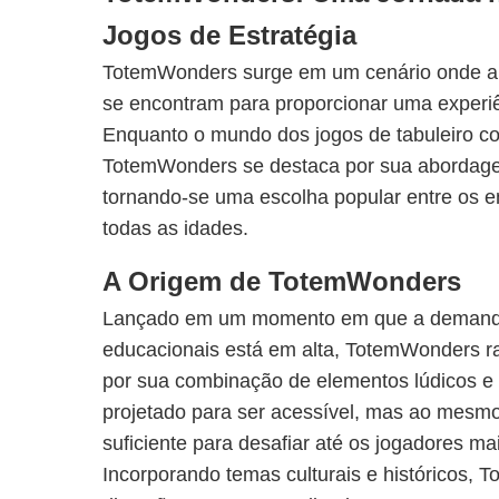
Jogos de Estratégia
TotemWonders surge em um cenário onde a cr
se encontram para proporcionar uma experiê
Enquanto o mundo dos jogos de tabuleiro con
TotemWonders se destaca por sua abordage
tornando-se uma escolha popular entre os e
todas as idades.
A Origem de TotemWonders
Lançado em um momento em que a demanda p
educacionais está em alta, TotemWonders 
por sua combinação de elementos lúdicos e e
projetado para ser acessível, mas ao mesm
suficiente para desafiar até os jogadores ma
Incorporando temas culturais e históricos, 