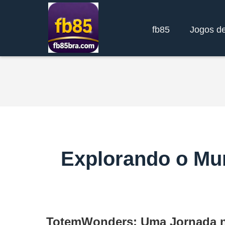
fb85
Jogos d
Explorando o Mu
TotemWonders: Uma Jornada n