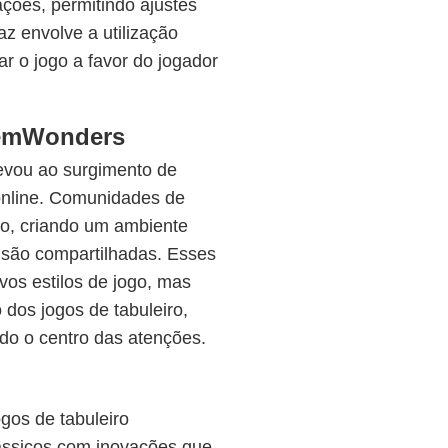
ações, permitindo ajustes
az envolve a utilização
ar o jogo a favor do jogador
temWonders
vou ao surgimento de
 online. Comunidades de
o, criando um ambiente
s são compartilhadas. Esses
os estilos de jogo, mas
dos jogos de tabuleiro,
o o centro das atenções.
gos de tabuleiro
ssicos com inovações que