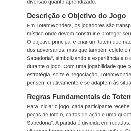
diversão quanto aprendizado.
Descrição e Objetivo do Jogo
Em TotemWonders, os jogadores são trans
místico onde devem construir e proteger seu
O objetivo principal é criar um totem que não
dos adversários, mas que também colete o 
Sabedoria", simbolizando a experiência e 
durante o jogo. Com uma jogabilidade que 
estratégia, sorte e negociação, TotemWonde
pensem criativamente e se adaptem às sit
Regras Fundamentais de Tot
Para iniciar o jogo, cada participante receb
peças de totem, cartas de ação e uma quanti
Sabedoria". A partida é dividida em rodadas