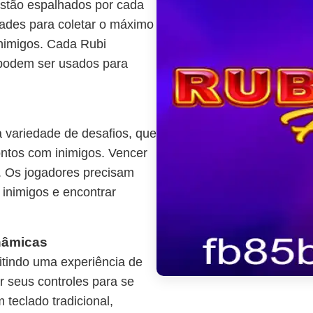
estão espalhados por cada
dades para coletar o máximo
inimigos. Cada Rubi
 podem ser usados para
 variedade de desafios, que
ntos com inimigos. Vencer
a. Os jogadores precisam
inimigos e encontrar
inâmicas
mitindo uma experiência de
r seus controles para se
 teclado tradicional,