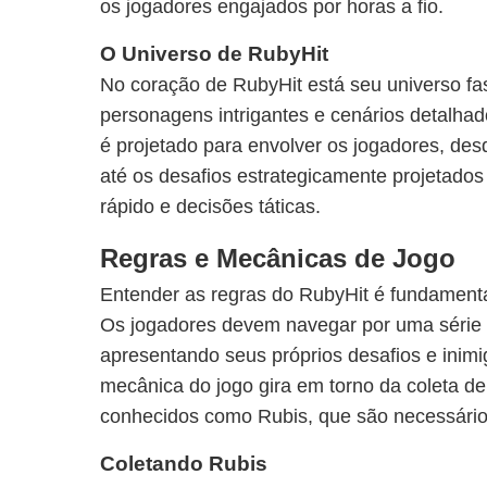
os jogadores engajados por horas a fio.
O Universo de RubyHit
No coração de RubyHit está seu universo fas
personagens intrigantes e cenários detalha
é projetado para envolver os jogadores, des
até os desafios estrategicamente projetad
rápido e decisões táticas.
Regras e Mecânicas de Jogo
Entender as regras do RubyHit é fundamenta
Os jogadores devem navegar por uma série 
apresentando seus próprios desafios e inimig
mecânica do jogo gira em torno da coleta de
conhecidos como Rubis, que são necessários
Coletando Rubis