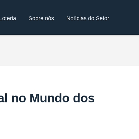
Loteria
Sobre nós
Notícias do Setor
al no Mundo dos