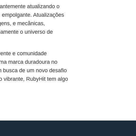
antemente atualizando o
e empolgante. Atualizações
gens, e mecânicas,
nuamente o universo de
vente e comunidade
 uma marca duradoura no
m busca de um novo desafio
 vibrante, RubyHit tem algo