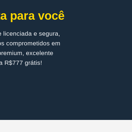
ta para você
 licenciada e segura,
mos comprometidos em
 premium, excelente
a R$777 grátis!