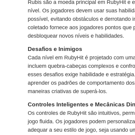
Rubis são a moeda principal em RubyHit e 
nível. Os jogadores devem usar suas habili
possível, evitando obstáculos e derrotando 
coletado fornece aos jogadores pontos que
desbloquear novos níveis e habilidades.
Desafios e Inimigos
Cada nível em RubyHit é projetado com uma
incluem quebra-cabeças complexos e confro
esses desafios exige habilidade e estratégi
aprender os padrões de comportamento dos 
maneiras criativas de superá-los.
Controles Inteligentes e Mecânicas D
Os controles de RubyHit são intuitivos, per
jogo fluida. Os jogadores podem personaliza
adequar a seu estilo de jogo, seja usando um