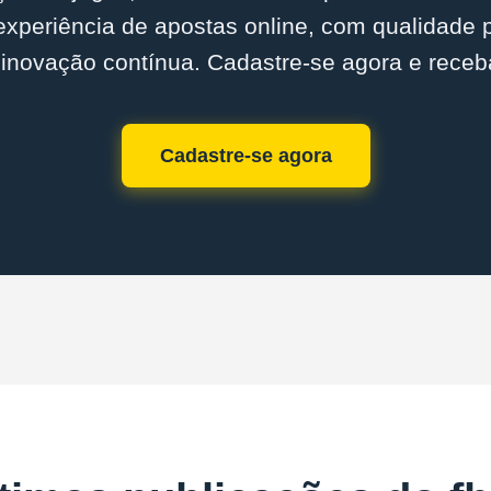
experiência de apostas online, com qualidade
inovação contínua. Cadastre-se agora e receb
Cadastre-se agora