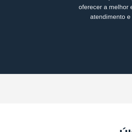
oferecer a melhor 
atendimento e 