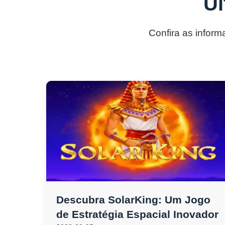
Úl
Confira as inform
Descubra SolarKing: Um Jogo
de Estratégia Espacial Inovador