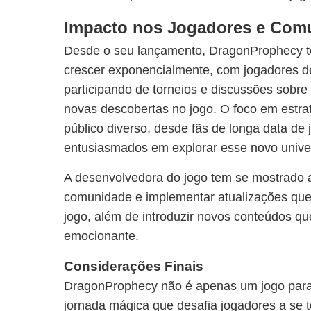
Impacto nos Jogadores e Com
Desde o seu lançamento, DragonProphecy t
crescer exponencialmente, com jogadores 
participando de torneios e discussões sobre
novas descobertas no jogo. O foco em estra
público diverso, desde fãs de longa data de 
entusiasmados em explorar esse novo unive
A desenvolvedora do jogo tem se mostrado a
comunidade e implementar atualizações que
jogo, além de introduzir novos conteúdos q
emocionante.
Considerações Finais
DragonProphecy não é apenas um jogo par
jornada mágica que desafia jogadores a se 